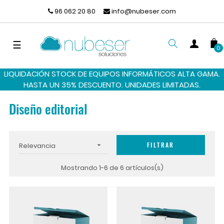
96 062 20 80
info@nubeser.com
Navegación
☰
0
de
palanca
LIQUIDACIÓN STOCK DE EQUIPOS INFORMÁTICOS ALTA GAMA.
BUSCAR
HASTA UN 35% DESCUENTO. UNIDADES LIMITADAS.
Diseño editorial
FILTRAR
Relevancia

Mostrando 1-6 de 6 artículos(s)