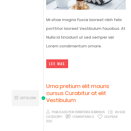
Mi vitae magnis Fusce laoreet nibh felis
porttitor laoreet Vestibulum faucibus. At
Nulla id tincidunt ut sed semper vel
Lorem condimentum ornare.
LEE MAS
Urna pretium elit mauris
cursus Curabitur at elit
OCT
12
2019
Vestibulum
PUBLICADO POR:
FERRETERÍA SOBRINOS
EN:
SUB
CATEGORY 1
COMENTARIO:
0
GOLPEAR:
1222