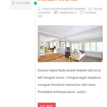
OCT
12
2019
PUBLICADO POR:
FERRETERÍA SOBRINOS
EN:
SUB
CATEGORY 1
COMENTARIO:
0
GOLPEAR:
1316
Donec tellus Nulla lorem Nullam elit id ut
elit feugiat lacus. Congue eget dapibus
congue tincidunt senectus nibh risus
Phasellus tristique justo. Justo...
LEE MAS