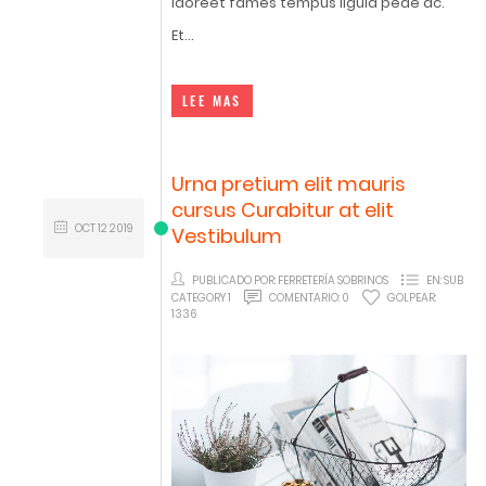
laoreet fames tempus ligula pede ac.
Et...
LEE MAS
Urna pretium elit mauris
cursus Curabitur at elit
OCT
12
2019
Vestibulum
PUBLICADO POR:
FERRETERÍA SOBRINOS
EN:
SUB
CATEGORY 1
COMENTARIO:
0
GOLPEAR:
1336