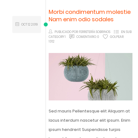
Morbi condimentum molestie
Nam enim odio sodales
OCT
12
2019
PUBLICADO POR:
FERRETERÍA SOBRINOS
EN:
SUB
CATEGORY 1
COMENTARIO:
0
GOLPEAR:
1312
Sed mauris Pellentesque elit Aliquam at
lacus interdum nascetur elit ipsum. Enim
ipsum hendrerit Suspendisse turpis