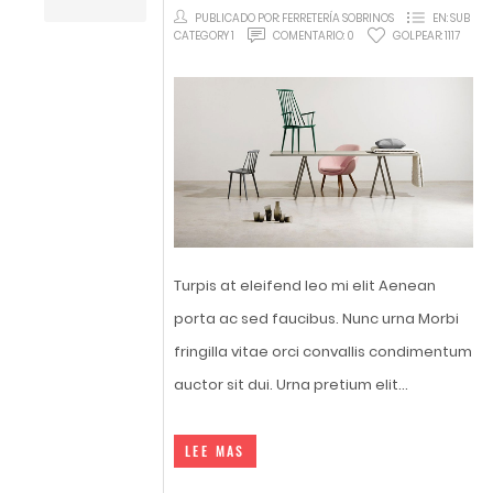
PUBLICADO POR:
FERRETERÍA SOBRINOS
EN:
SUB
CATEGORY 1
COMENTARIO:
0
GOLPEAR:
1117
Turpis at eleifend leo mi elit Aenean
porta ac sed faucibus. Nunc urna Morbi
fringilla vitae orci convallis condimentum
auctor sit dui. Urna pretium elit...
LEE MAS