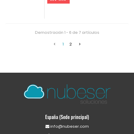
Demostración 1 - 6 de 7 artículos
1
2


España (Sede principal)
info@nubeser.com