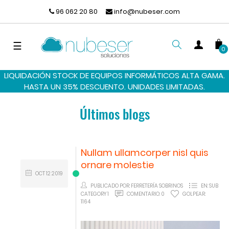
96 062 20 80
info@nubeser.com
Navegación
☰
0
de
palanca
LIQUIDACIÓN STOCK DE EQUIPOS INFORMÁTICOS ALTA GAMA.
BUSCAR
HASTA UN 35% DESCUENTO. UNIDADES LIMITADAS.
Últimos blogs
Nullam ullamcorper nisl quis
ornare molestie
OCT
12
2019
PUBLICADO POR:
FERRETERÍA SOBRINOS
EN:
SUB
CATEGORY 1
COMENTARIO:
0
GOLPEAR:
1164