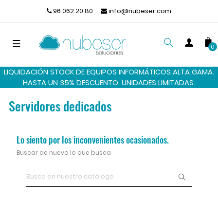
96 062 20 80
info@nubeser.com
Navegación
☰
0
de
palanca
LIQUIDACIÓN STOCK DE EQUIPOS INFORMÁTICOS ALTA GAMA.
BUSCAR
HASTA UN 35% DESCUENTO. UNIDADES LIMITADAS.
Servidores dedicados
Lo siento por los inconvenientes ocasionados.
Buscar de nuevo lo que busca