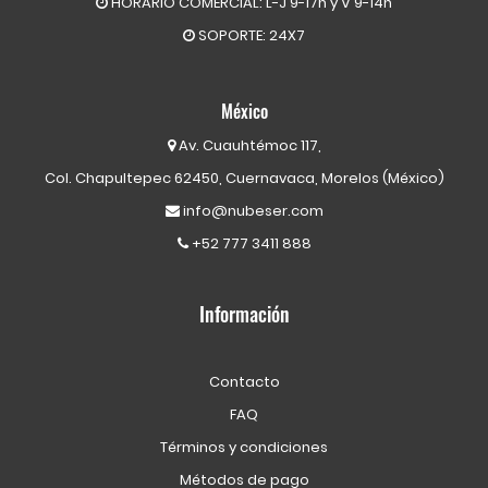
HORARIO COMERCIAL: L-J 9-17h y V 9-14h
SOPORTE: 24X7
México
Av. Cuauhtémoc 117,
Col. Chapultepec 62450, Cuernavaca, Morelos (México)
info@nubeser.com
+52 777 3411 888
Información
Contacto
FAQ
Términos y condiciones
Métodos de pago