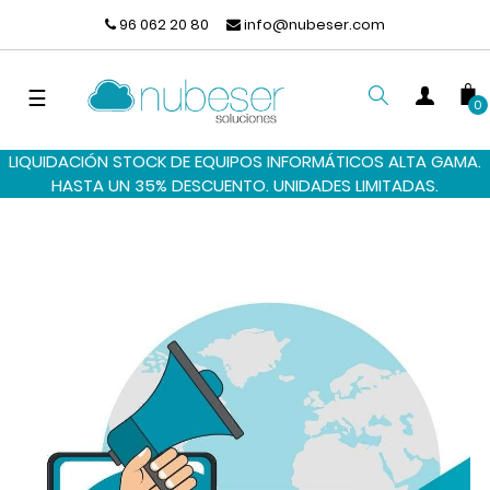
96 062 20 80
info@nubeser.com
Navegación
☰
0
de
palanca
LIQUIDACIÓN STOCK DE EQUIPOS INFORMÁTICOS ALTA GAMA.
BUSCAR
HASTA UN 35% DESCUENTO. UNIDADES LIMITADAS.