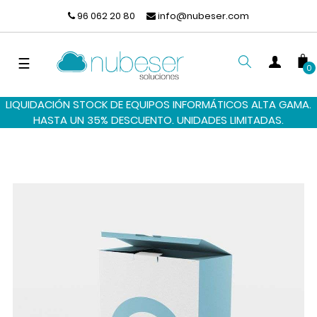
96 062 20 80
info@nubeser.com
Navegación
☰
0
de
palanca
LIQUIDACIÓN STOCK DE EQUIPOS INFORMÁTICOS ALTA GAMA.
BUSCAR
HASTA UN 35% DESCUENTO. UNIDADES LIMITADAS.