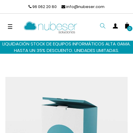
96 062 20 80
info@nubeser.com
Navegación
☰
0
de
palanca
LIQUIDACIÓN STOCK DE EQUIPOS INFORMÁTICOS ALTA GAMA.
BUSCAR
HASTA UN 35% DESCUENTO. UNIDADES LIMITADAS.