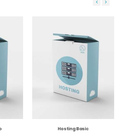
‹
›
o
Hosting Basic