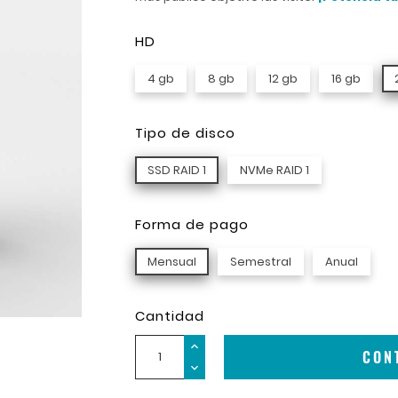
HD
4 gb
8 gb
12 gb
16 gb
Tipo de disco
SSD RAID 1
NVMe RAID 1
Forma de pago
Mensual
Semestral
Anual
Cantidad
CON