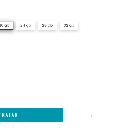
20 gb
24 gb
28 gb
32 gb
TRATAR
