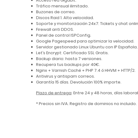
Acceso red Gigabit.
Tráfico mensual ilimitado.
Buzones de correo.
Discos Raid 1. Alta velocidad.
Soporte y monitorización 24x7: Tickets y chat onli
Firewall anti DDOS.
Panel de control ISPConfig.
Google Pagespeed para optimizar la velocidad.
Servidor gestionado Linux Ubuntu con IP Española.
Let’s Encrypt: Certificado SSL Gratis.
Backup diario: hasta 7 versiones.
Recupera tus backups por 40€.
Nginx + Varnish Caché + PHP 7.4 ó HHVM + HTTP/2.
Antivirus y antispam correos.
Garantía 15 días. Devolución 100% importe.
Plazo de entrega
: Entre 24 y 48 horas, días labor
* Precios sin IVA. Registro de dominios no incluido.