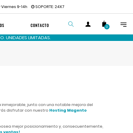
 Viernes 9-14h
SOPORTE: 24X7
OS
CONTACTO
0
. UNIDADES LIMITADAS.
BUSCAR
 inmejorable, junto con una notable mejora del
rás disfrutar con nuestro
Hosting Magento
ne posea mejor posicionamiento y, consecuentemente,
s ventas!