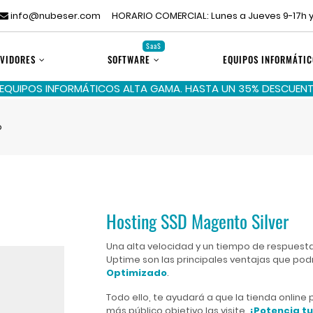
info@nubeser.com
HORARIO COMERCIAL: Lunes a Jueves 9-17h y
SaaS
VIDORES
SOFTWARE
EQUIPOS INFORMÁTIC
 EQUIPOS INFORMÁTICOS ALTA GAMA. HASTA UN 35% DESCUENTO
o
Hosting SSD Magento Silver
Una alta velocidad y un tiempo de respuesta
Uptime son las principales ventajas que pod
Optimizado
.
Todo ello, te ayudará a que la tienda onli
más público objetivo las visite.
¡Potencia tu