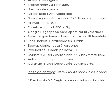
Acceso red Gigabit.
Tráfico mensual ilimitado.
Buzones de correo.
Discos Raid 1. Alta velocidad.
Soporte y monitorización 24x7: Tickets y chat onli
Firewall anti DDOS.
Panel de control ISPConfig.
Google Pagespeed para optimizar la velocidad.
Servidor gestionado Linux Ubuntu con IP Española.
Let’s Encrypt: Certificado SSL Gratis.
Backup diario: hasta 7 versiones.
Recupera tus backups por 40€.
Nginx + Varnish Caché + PHP 7.4 ó HHVM + HTTP/2.
Antivirus y antispam correos.
Garantía 15 días. Devolución 100% importe.
Plazo de entrega
: Entre 24 y 48 horas, días labor
* Precios sin IVA. Registro de dominios no incluido.