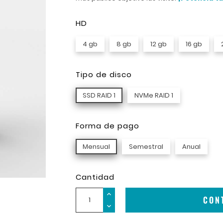
HD
4 gb
8 gb
12 gb
16 gb
Tipo de disco
SSD RAID 1
NVMe RAID 1
Forma de pago
Mensual
Semestral
Anual
Cantidad
CON