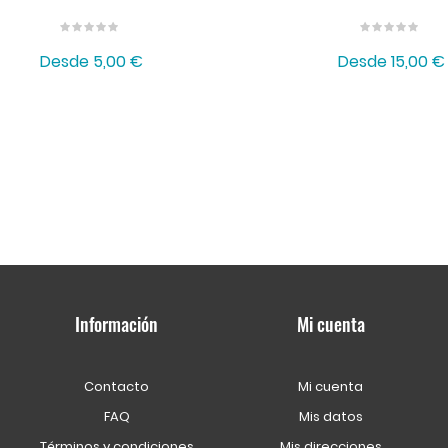
Desde
5,00 €
Desde
15,00 €
Información
Mi cuenta
Contacto
Mi cuenta
FAQ
Mis datos
Términos y condiciones
Mis direcciones