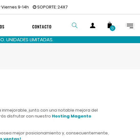
 Viernes 9-14h
SOPORTE: 24X7
OS
CONTACTO
0
. UNIDADES LIMITADAS.
BUSCAR
 inmejorable, junto con una notable mejora del
rás disfrutar con nuestro
Hosting Magento
ne posea mejor posicionamiento y, consecuentemente,
s ventas!