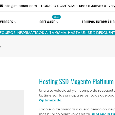
info@nubeser.com
HORARIO COMERCIAL: Lunes a Jueves 9-17h y
SaaS
VIDORES
SOFTWARE
EQUIPOS INFORMÁTIC
 EQUIPOS INFORMÁTICOS ALTA GAMA. HASTA UN 35% DESCUENTO
o
Hosting SSD Magento Platinum
Una alta velocidad y un tiempo de respuesta
Uptime son las principales ventajas que pod
Optimizado
.
Todo ello, te ayudará a que la tienda onli
más público objetivo las visite.
¡Potencia tu