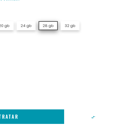
20 gb
24 gb
28 gb
32 gb
TRATAR
