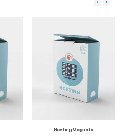
‹
›
Hosting Magento