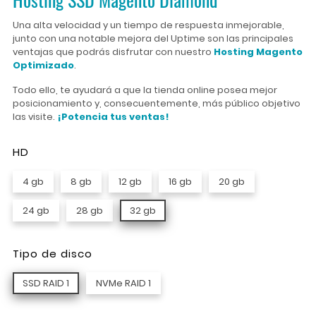
Una alta velocidad y un tiempo de respuesta inmejorable,
junto con una notable mejora del Uptime son las principales
ventajas que podrás disfrutar con nuestro
Hosting Magento
Optimizado
.
Todo ello, te ayudará a que la tienda online posea mejor
posicionamiento y, consecuentemente, más público objetivo
las visite.
¡Potencia tus ventas!
HD
4 gb
8 gb
12 gb
16 gb
20 gb
24 gb
28 gb
32 gb
Tipo de disco
SSD RAID 1
NVMe RAID 1