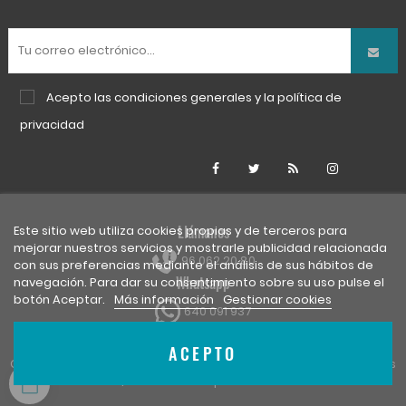
Acepto las
condiciones generales
y la
política de
privacidad
Facebook
Twitter
Rss
Instagra
Llámanos
Este sitio web utiliza cookies propias y de terceros para
mejorar nuestros servicios y mostrarle publicidad relacionada
96 062 20 80
con sus preferencias mediante el análisis de sus hábitos de
Whatsapp
navegación. Para dar su consentimiento sobre su uso pulse el
botón Aceptar.
Más información
Gestionar cookies
640 091 937
ACEPTO
Copyright © 2026 Nubeser Soluciones, S.L.U. | Todos los derechos
0
reservados. |
Diseño web
por Nubeser Soluciones.