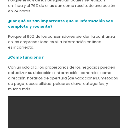
Porque el 90% de las búsquedas locales se realizan
en línea y el 76% de ellas dan como resultado una acción
en 24 horas.
¿Por qué es tan importante que la información sea
completa y reciente?
Porque el 80% de los consumidores pierden la confianza
en las empresas locales si la información en línea
es incorrecta.
¿Cómo funciona?
Con un sólo clic, los propietarios de los negocios pueden
actualizar su ubicación e información comercial, como:
dirección, horarios de apertura (de vacaciones), métodos
de pago, accesibilidad, palabras clave, categorías, y
mucho más.