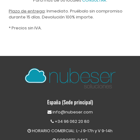
Para más de 50 locales
CONSULTAR
.
Plazo de entrega
: Inmediato. Pruébalo sin compromiso
durante 15 días. Devolución 100% importe.
* Precios sin IVA.
España (Sede principal)
info@nubeser.com
+34 96 062 20 80
HORARIO COMERCIAL: L-J 9-17h y V 9-14h