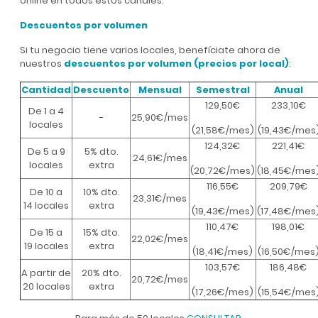
online en todos estos canales.
Descuentos por volumen
Si tu negocio tiene varios locales, benefíciate ahora de
nuestros
descuentos por volumen (precios por local)
:
Cantidad
Descuento
Mensual
Semestral
Anual
129,50€
233,10€
De 1 a 4
-
25,90€/mes
locales
(21,58€/mes)
(19,43€/mes
124,32€
221,41€
De 5 a 9
5% dto.
24,61€/mes
locales
extra
(20,72€/mes)
(18,45€/mes
116,55€
209,79€
De 10 a
10% dto.
23,31€/mes
14 locales
extra
(19,43€/mes)
(17,48€/mes
110,47€
198,01€
De 15 a
15% dto.
22,02€/mes
19 locales
extra
(18,41€/mes)
(16,50€/mes
103,57€
186,48€
A partir de
20% dto.
20,72€/mes
20 locales
extra
(17,26€/mes)
(15,54€/mes