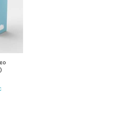
SEO
)
€