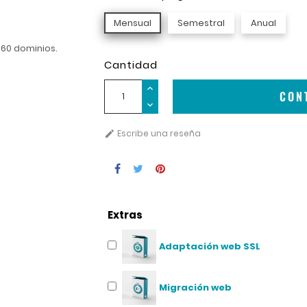
Mensual
Semestral
Anual
 60 dominios.
Cantidad
CON
Escribe una reseña

Extras
Adaptación web SSL
Migración web