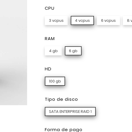
CPU
3 vcpus
4 vcpus
6 vcpus
8 
RAM
4 gb
6 gb
HD
100 gb
Tipo de disco
SATA ENTERPRISE RAID 1
Forma de pago