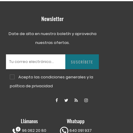
Newsletter
Date de alta en nuestro boletín y aprovecha
nuestras ofertas.
SUSCRÍBETE
Acepto las
condiciones generales
y la
política de privacidad
Facebook
Twitter
Rss
Instagram
Llámanos
Whatsapp
96 062 20 80
640 091 937