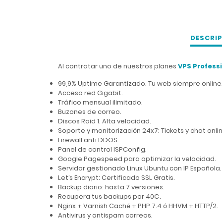
DESCRI
Al contratar uno de nuestros planes
VPS Profess
99,9% Uptime Garantizado. Tu web siempre online
Acceso red Gigabit.
Tráfico mensual ilimitado.
Buzones de correo.
Discos Raid 1. Alta velocidad.
Soporte y monitorización 24x7: Tickets y chat onli
Firewall anti DDOS.
Panel de control ISPConfig.
Google Pagespeed para optimizar la velocidad.
Servidor gestionado Linux Ubuntu con IP Española.
Let’s Encrypt: Certificado SSL Gratis.
Backup diario: hasta 7 versiones.
Recupera tus backups por 40€.
Nginx + Varnish Caché + PHP 7.4 ó HHVM + HTTP/2.
Antivirus y antispam correos.