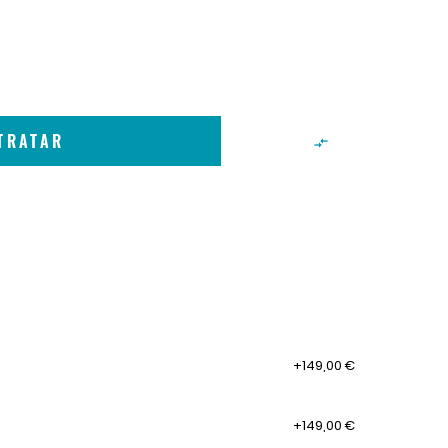
TRATAR

+149,00 €
+149,00 €