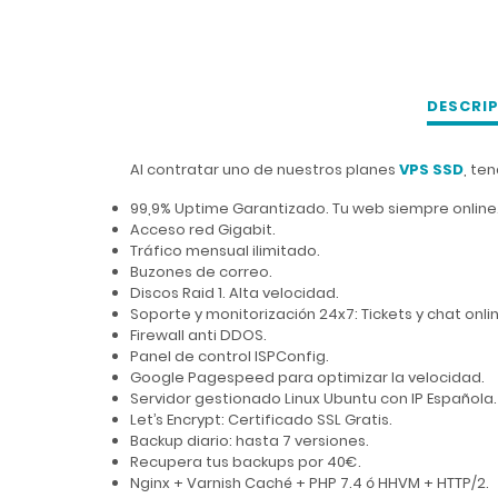
DESCRI
Al contratar uno de nuestros planes
VPS SSD
, te
99,9% Uptime Garantizado. Tu web siempre online
Acceso red Gigabit.
Tráfico mensual ilimitado.
Buzones de correo.
Discos Raid 1. Alta velocidad.
Soporte y monitorización 24x7: Tickets y chat onli
Firewall anti DDOS.
Panel de control ISPConfig.
Google Pagespeed para optimizar la velocidad.
Servidor gestionado Linux Ubuntu con IP Española.
Let’s Encrypt: Certificado SSL Gratis.
Backup diario: hasta 7 versiones.
Recupera tus backups por 40€.
Nginx + Varnish Caché + PHP 7.4 ó HHVM + HTTP/2.