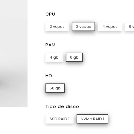
CPU
2 vcpus
3 vcpus
4 vcpus
6 
RAM
4 gb
6 gb
HD
50 gb
Tipo de disco
SSD RAID 1
NVMe RAID 1