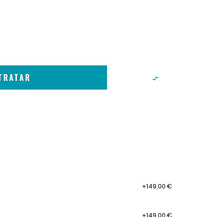
TRATAR

+149,00 €
+149,00 €