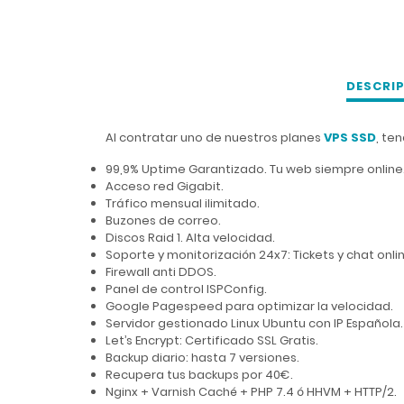
DESCRI
Al contratar uno de nuestros planes
VPS SSD
, te
99,9% Uptime Garantizado. Tu web siempre online
Acceso red Gigabit.
Tráfico mensual ilimitado.
Buzones de correo.
Discos Raid 1. Alta velocidad.
Soporte y monitorización 24x7: Tickets y chat onli
Firewall anti DDOS.
Panel de control ISPConfig.
Google Pagespeed para optimizar la velocidad.
Servidor gestionado Linux Ubuntu con IP Española.
Let’s Encrypt: Certificado SSL Gratis.
Backup diario: hasta 7 versiones.
Recupera tus backups por 40€.
Nginx + Varnish Caché + PHP 7.4 ó HHVM + HTTP/2.