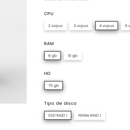
CPU
2 vcpus
3 vcpus
4 vcpus
6 
RAM
8 gb
10 gb
HD
75 gb
Tipo de disco
SSD RAID 1
NVMe RAID 1