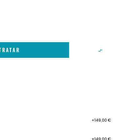
TRATAR

+149,00 €
+149,00 €