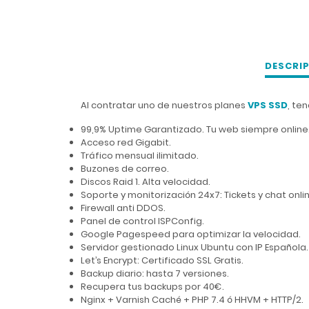
DESCRI
Al contratar uno de nuestros planes
VPS SSD
, te
99,9% Uptime Garantizado. Tu web siempre online
Acceso red Gigabit.
Tráfico mensual ilimitado.
Buzones de correo.
Discos Raid 1. Alta velocidad.
Soporte y monitorización 24x7: Tickets y chat onli
Firewall anti DDOS.
Panel de control ISPConfig.
Google Pagespeed para optimizar la velocidad.
Servidor gestionado Linux Ubuntu con IP Española.
Let’s Encrypt: Certificado SSL Gratis.
Backup diario: hasta 7 versiones.
Recupera tus backups por 40€.
Nginx + Varnish Caché + PHP 7.4 ó HHVM + HTTP/2.