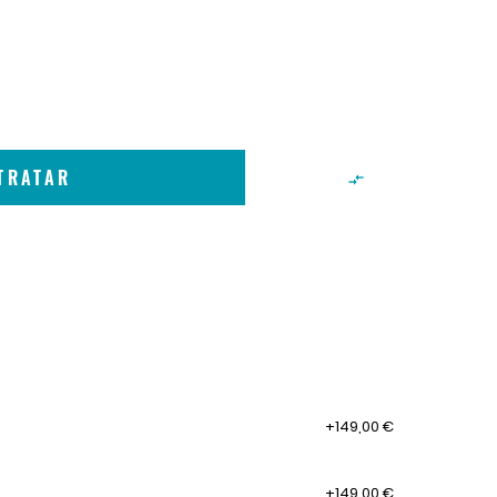
TRATAR

+149,00 €
+149,00 €