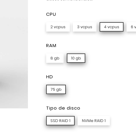
CPU
2 vcpus
3 vcpus
4 vcpus
6 
RAM
8 gb
10 gb
HD
75 gb
Tipo de disco
SSD RAID 1
NVMe RAID 1