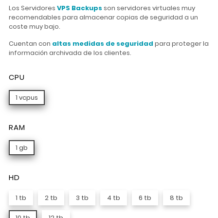
Los Servidores
VPS Backups
son servidores virtuales muy
recomendables para almacenar copias de seguridad a un
coste muy bajo.
Cuentan con
altas medidas de seguridad
para proteger la
información archivada de los clientes.
CPU
1 vcpus
RAM
1 gb
HD
1 tb
2 tb
3 tb
4 tb
6 tb
8 tb
10 tb
12 tb